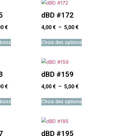
5
dBD #172
00
€
4,00
€
–
5,00
€
tions
Choix des options
8
dBD #159
00
€
4,00
€
–
5,00
€
tions
Choix des options
7
dBD #195