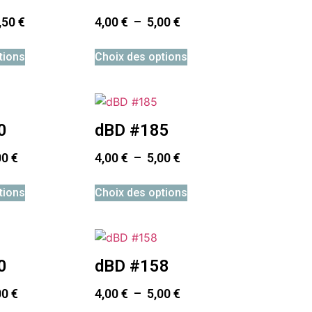
,50
€
4,00
€
–
5,00
€
tions
Choix des options
0
dBD #185
00
€
4,00
€
–
5,00
€
tions
Choix des options
0
dBD #158
00
€
4,00
€
–
5,00
€