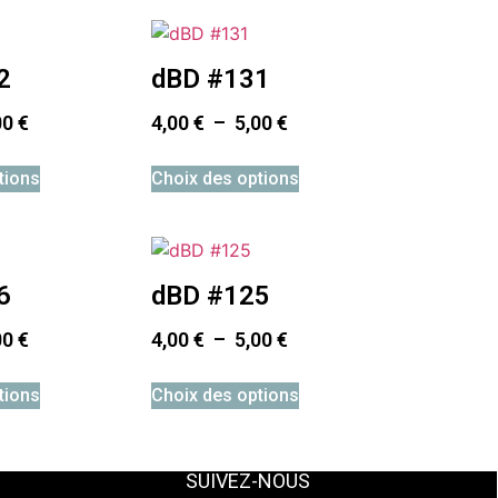
2
dBD #131
00
€
4,00
€
–
5,00
€
tions
Choix des options
6
dBD #125
00
€
4,00
€
–
5,00
€
tions
Choix des options
SUIVEZ-NOUS