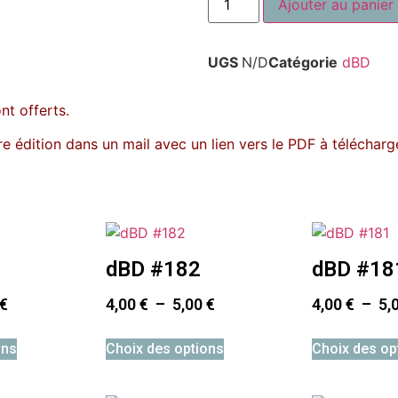
Ajouter au panier
UGS
N/D
Catégorie
dBD
ont offerts.
e édition dans un mail avec un lien vers le PDF à télécharge
dBD #182
dBD #18
€
4,00
€
–
5,00
€
4,00
€
–
5,
ons
Choix des options
Choix des op