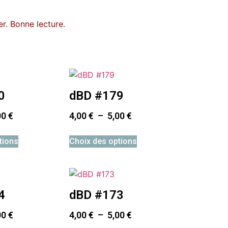
r. Bonne lecture.
0
dBD #179
00
€
4,00
€
–
5,00
€
tions
Choix des options
4
dBD #173
00
€
4,00
€
–
5,00
€