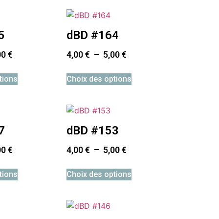
5
dBD #164
00
€
4,00
€
–
5,00
€
tions
Choix des options
7
dBD #153
00
€
4,00
€
–
5,00
€
tions
Choix des options