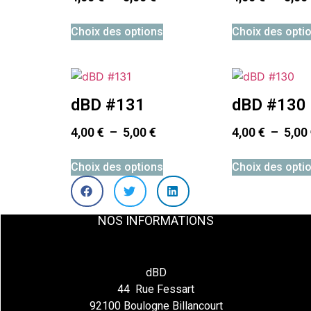
Choix des options
Choix des opti
dBD #131
dBD #130
4,00
€
–
5,00
€
4,00
€
–
5,00
Choix des options
Choix des opti
NOS INFORMATIONS
dBD
44 Rue Fessart
92100 Boulogne Billancourt