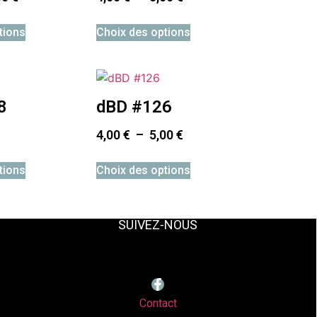
tions
Choix des options
8
dBD #126
4,00
€
–
5,00
€
tions
Choix des options
SUIVEZ-NOUS
Contact