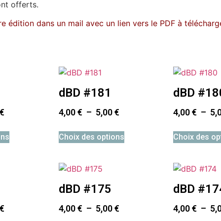
ont offerts.
e édition dans un mail avec un lien vers le PDF à télécharge
dBD #181
dBD #18
€
4,00
€
–
5,00
€
4,00
€
–
5,
ons
Choix des options
Choix des op
dBD #175
dBD #17
€
4,00
€
–
5,00
€
4,00
€
–
5,