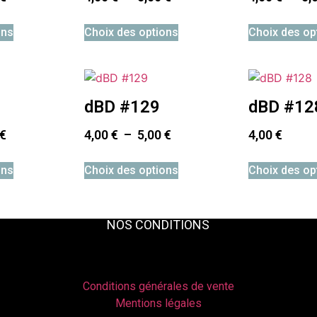
ons
Choix des options
Choix des op
dBD #129
dBD #12
€
4,00
€
–
5,00
€
4,00
€
ons
Choix des options
Choix des op
NOS CONDITIONS
Conditions générales de vente
Mentions légales