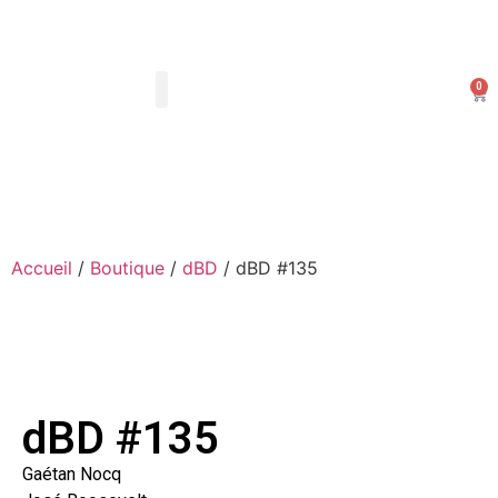
0
Les Arts Dessinés
Mon compte
Accueil
/
Boutique
/
dBD
/ dBD #135
dBD #135
Gaétan Nocq