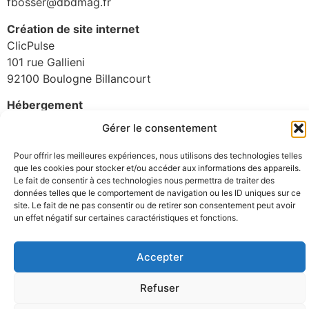
fbosser@dbdmag.fr
Création de site internet
ClicPulse
101 rue Gallieni
92100 Boulogne Billancourt
Hébergement
Scaleway
Gérer le consentement
Service Consommateur – BP 438 – 75366 Paris Cedex
08
Pour offrir les meilleures expériences, nous utilisons des technologies telles
que les cookies pour stocker et/ou accéder aux informations des appareils.
NOS
NOS
SUIVEZ-NOUS
Le fait de consentir à ces technologies nous permettra de traiter des
INFORMATIONS
CONDITIONS
données telles que le comportement de navigation ou les ID uniques sur ce
site. Le fait de ne pas consentir ou de retirer son consentement peut avoir
un effet négatif sur certaines caractéristiques et fonctions.
dBD
Conditions
44 Rue Fessart
générales de vente
Accepter
Contact
92100 Boulogne
Mentions légales
Billancourt
Refuser