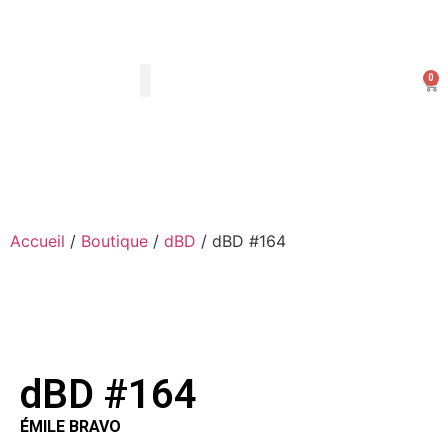
0
Les Arts Dessinés
Mon compte
Accueil
/
Boutique
/
dBD
/ dBD #164
dBD #164
ÉMILE BRAVO