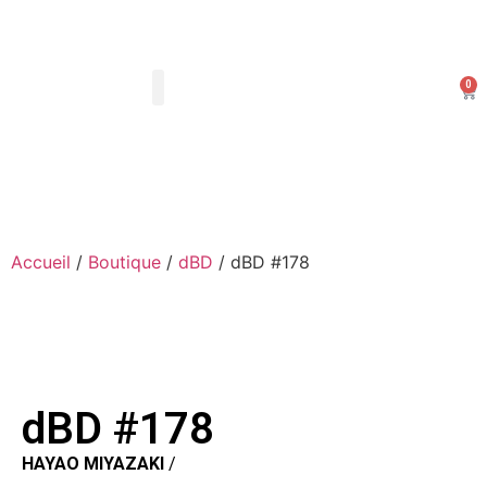
0
Les Arts Dessinés
Mon compte
Accueil
/
Boutique
/
dBD
/ dBD #178
dBD #178
HAYAO MIYAZAKI
/