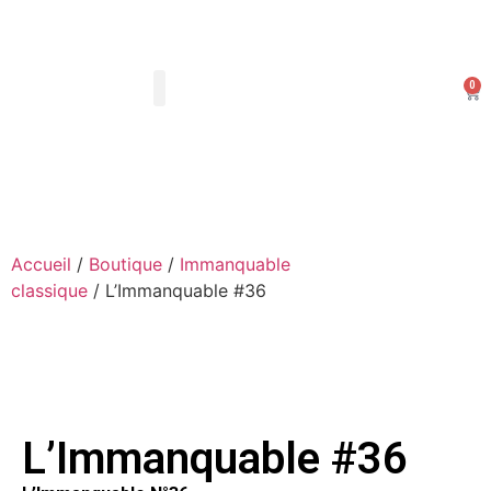
0
Les Arts Dessinés
Mon compte
Accueil
/
Boutique
/
Immanquable
classique
/ L’Immanquable #36
L’Immanquable #36