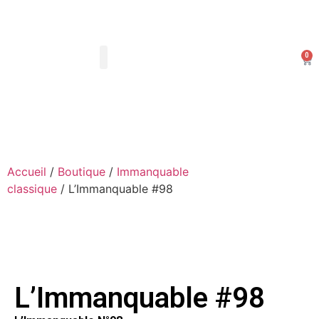
0
Les Arts Dessinés
Mon compte
Accueil
/
Boutique
/
Immanquable
classique
/ L’Immanquable #98
L’Immanquable #98