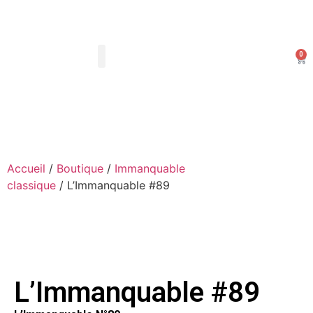
0
Les Arts Dessinés
Mon compte
Accueil
/
Boutique
/
Immanquable
classique
/ L’Immanquable #89
L’Immanquable #89