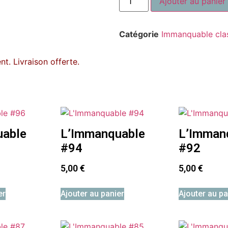
Ajouter au panier
Catégorie
Immanquable cla
t. Livraison offerte.
uable
L’Immanquable
L’Imman
#94
#92
5,00
€
5,00
€
er
Ajouter au panier
Ajouter au pa