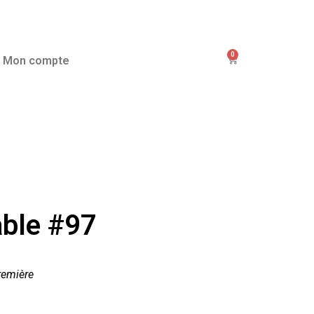
0
Mon compte
ble #97
remière