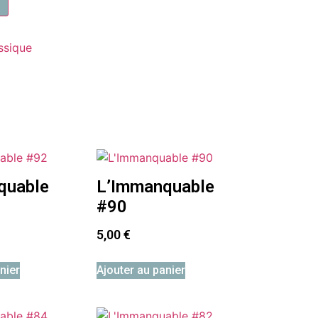
ssique
quable
L’Immanquable
#90
5,00
€
nier
Ajouter au panier