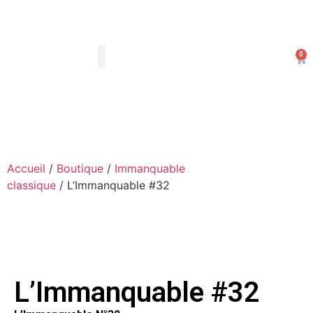
0
Les Arts Dessinés
Mon compte
Accueil
/
Boutique
/
Immanquable
classique
/ L’Immanquable #32
L’Immanquable #32