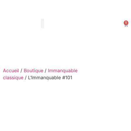
0
Les Arts Dessinés
Mon compte
Accueil
/
Boutique
/
Immanquable
classique
/ L’Immanquable #101