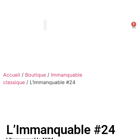
0
Les Arts Dessinés
Mon compte
Accueil
/
Boutique
/
Immanquable
classique
/ L’Immanquable #24
L’Immanquable #24