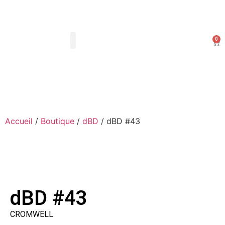
0
Les Arts Dessinés
Mon compte
Accueil
/
Boutique
/
dBD
/ dBD #43
dBD #43
CROMWELL