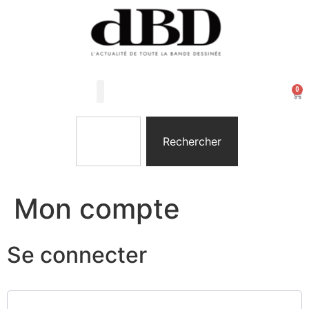
0
Les Arts Dessinés
Mon compte
Rechercher
Mon compte
Se connecter