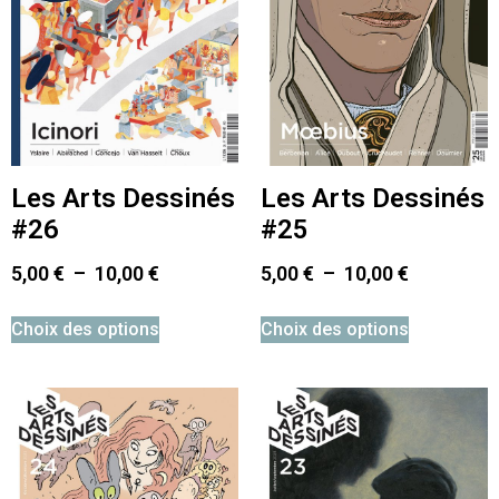
Les Arts Dessinés
Les Arts Dessinés
#26
#25
5,00
€
–
10,00
€
5,00
€
–
10,00
€
Choix des options
Choix des options