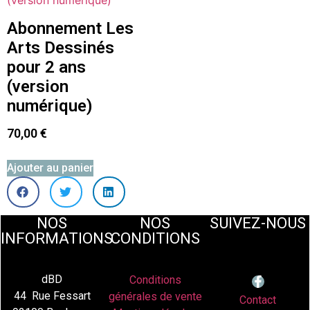
Abonnement Les
Arts Dessinés
pour 2 ans
(version
numérique)
70,00
€
Ajouter au panier
NOS
NOS
SUIVEZ-NOUS
INFORMATIONS
CONDITIONS
dBD
Conditions
44 Rue Fessart
générales de vente
Contact