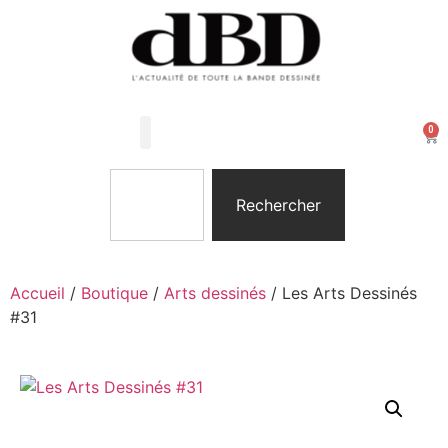
0
Les Arts Dessinés
Mon compte
Rechercher
Accueil
/
Boutique
/
Arts dessinés
/ Les Arts Dessinés
#31