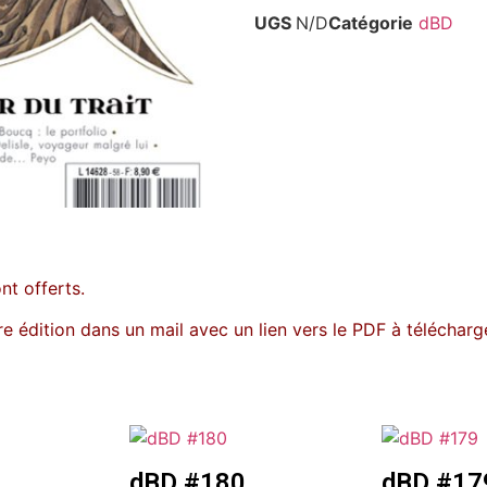
UGS
N/D
Catégorie
dBD
ont offerts.
e édition dans un mail avec un lien vers le PDF à télécharge
dBD #180
dBD #17