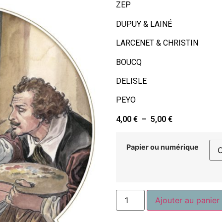
ZEP
DUPUY & LAINÉ
LARCENET & CHRISTIN
BOUCQ
DELISLE
PEYO
4,00
€
–
5,00
€
Papier ou numérique
Ajouter au panier