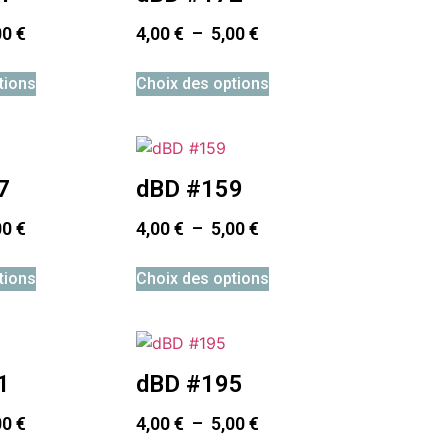
00
€
4,00
€
–
5,00
€
tions
Choix des options
7
dBD #159
00
€
4,00
€
–
5,00
€
tions
Choix des options
1
dBD #195
00
€
4,00
€
–
5,00
€