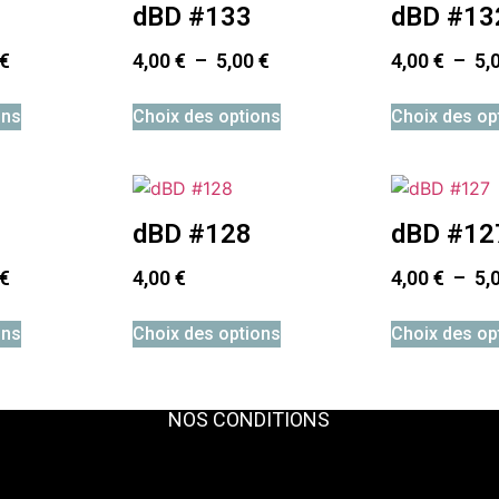
dBD #133
dBD #13
€
4,00
€
–
5,00
€
4,00
€
–
5,
ons
Choix des options
Choix des op
dBD #128
dBD #12
€
4,00
€
4,00
€
–
5,
ons
Choix des options
Choix des op
NOS CONDITIONS