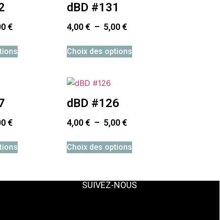
2
dBD #131
00
€
4,00
€
–
5,00
€
tions
Choix des options
7
dBD #126
00
€
4,00
€
–
5,00
€
tions
Choix des options
SUIVEZ-NOUS