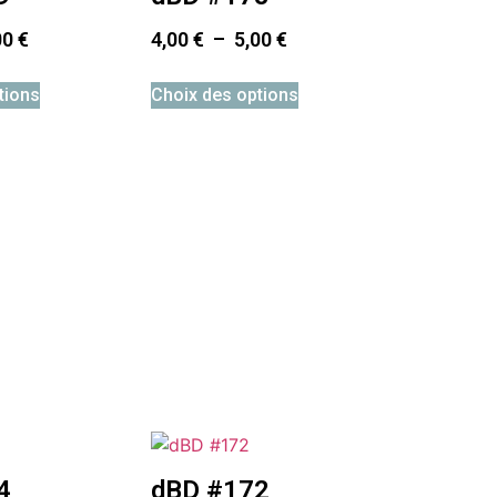
00
€
4,00
€
–
5,00
€
tions
Choix des options
4
dBD #172