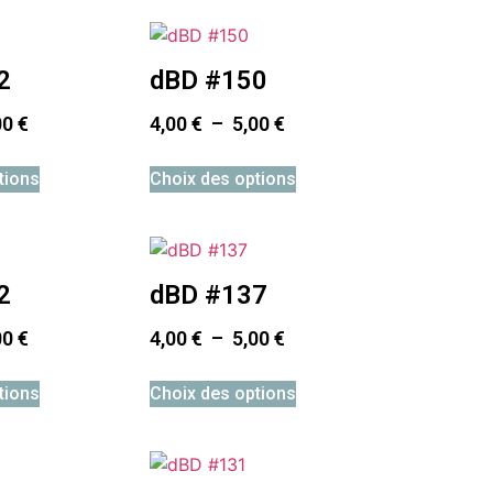
2
dBD #150
00
€
4,00
€
–
5,00
€
tions
Choix des options
2
dBD #137
00
€
4,00
€
–
5,00
€
tions
Choix des options