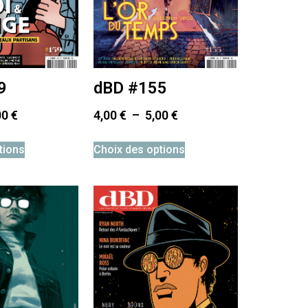
9
dBD #155
00
€
4,00
€
–
5,00
€
tions
Choix des options