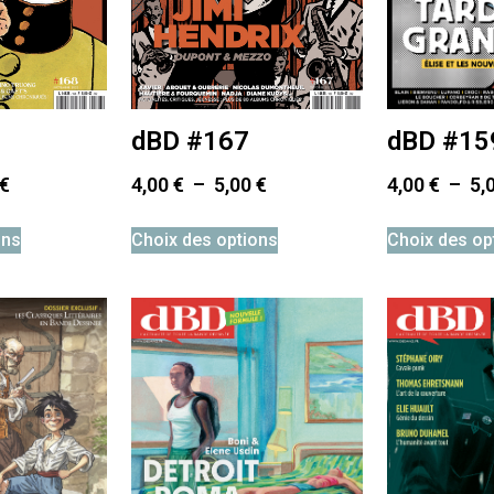
dBD #15
dBD #167
4,00
€
–
5,
€
4,00
€
–
5,00
€
Choix des op
ons
Choix des options