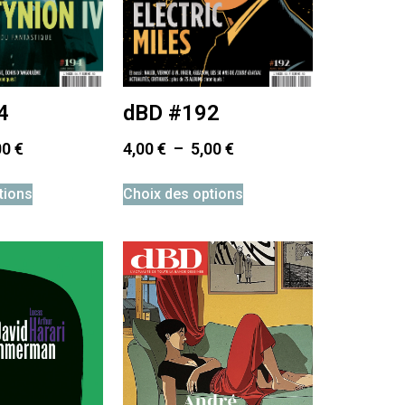
4
dBD #192
00
€
4,00
€
–
5,00
€
tions
Choix des options