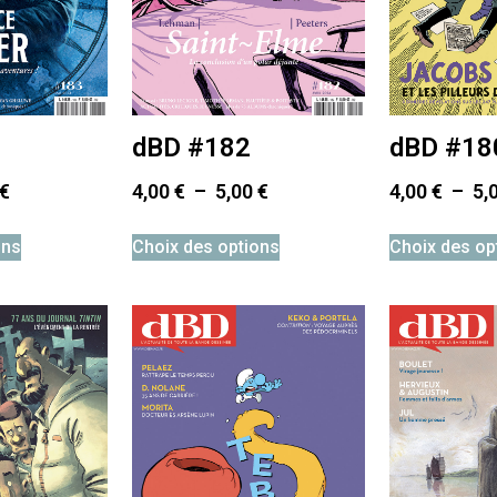
dBD #182
dBD #18
€
4,00
€
–
5,00
€
4,00
€
–
5,
ons
Choix des options
Choix des op