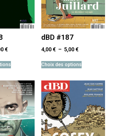
8
dBD #187
00
€
4,00
€
–
5,00
€
tions
Choix des options