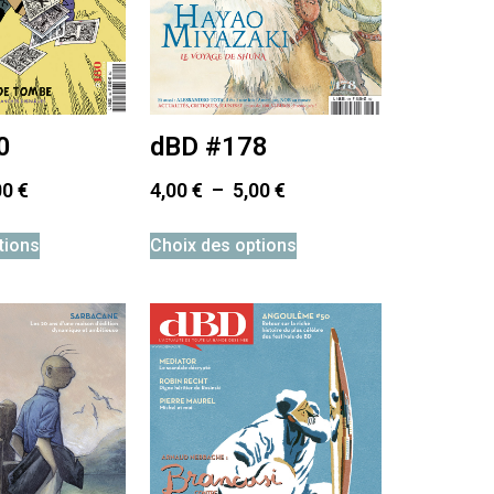
0
dBD #178
00
€
4,00
€
–
5,00
€
tions
Choix des options