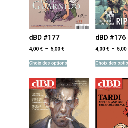
dBD #177
dBD #176
4,00
€
–
5,00
€
4,00
€
–
5,00
Choix des options
Choix des opti