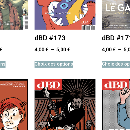
dBD #173
dBD #17
€
4,00
€
–
5,00
€
4,00
€
–
5,
ons
Choix des options
Choix des op