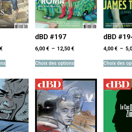
dBD #197
dBD #19
€
6,00
€
–
12,50
€
4,00
€
–
5,
ons
Choix des options
Choix des op