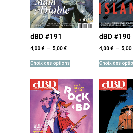
dBD #190
dBD #191
4,00
€
–
5,00
4,00
€
–
5,00
€
Choix des opti
Choix des options