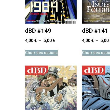
dBD #149
dBD #141
4,00
€
–
5,00
€
4,00
€
–
5,00
Choix des options
Choix des opti