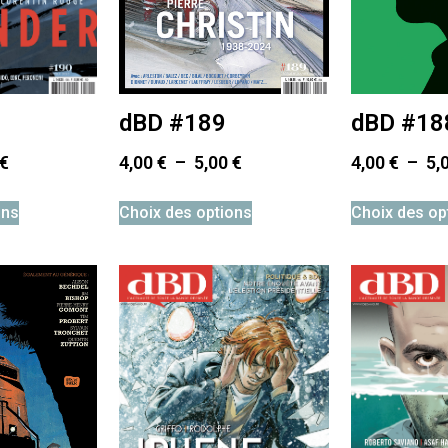
dBD #189
dBD #18
€
4,00
€
–
5,00
€
4,00
€
–
5,
ons
Choix des options
Choix des op