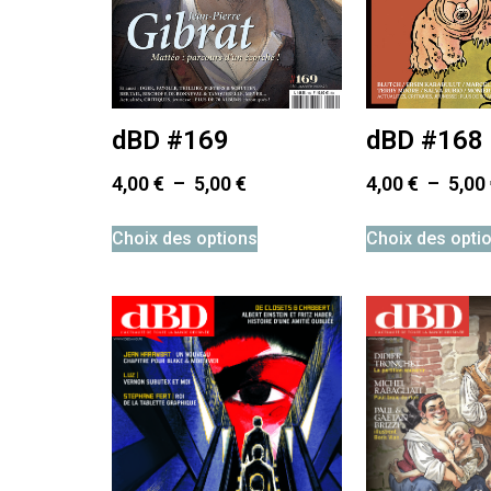
dBD #169
dBD #168
4,00
€
–
5,00
€
4,00
€
–
5,00
Choix des options
Choix des opti