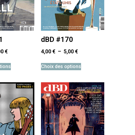
1
dBD #170
00
€
4,00
€
–
5,00
€
tions
Choix des options