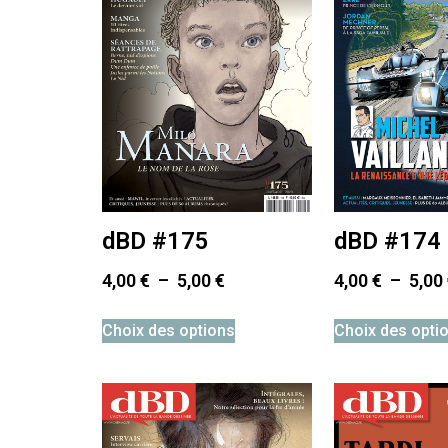
dBD #175
dBD #174
4,00
€
–
5,00
€
4,00
€
–
5,00
Choix des options
Choix des opti