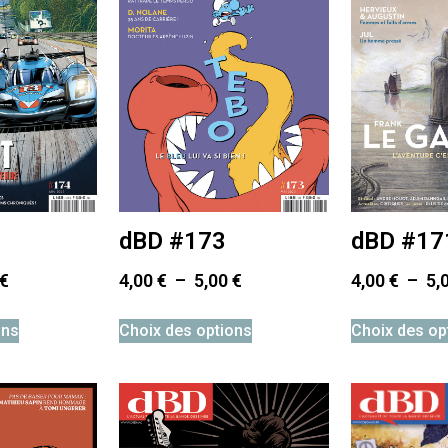
dBD #173
dBD #17
€
4,00
€
–
5,00
€
4,00
€
–
5,
ons
Choix des options
Choix des op