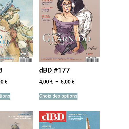
8
dBD #177
00
€
4,00
€
–
5,00
€
tions
Choix des options