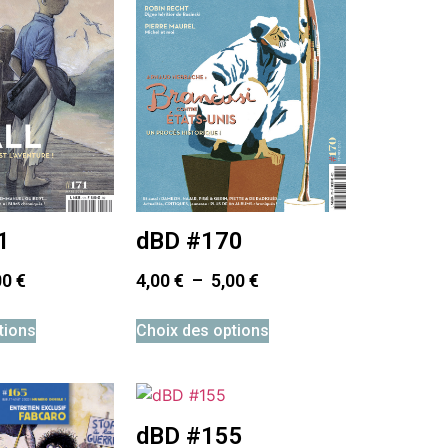
1
dBD #170
00
€
4,00
€
–
5,00
€
tions
Choix des options
dBD #155