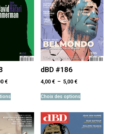
8
dBD #186
00
€
4,00
€
–
5,00
€
tions
Choix des options