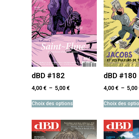
dBD #182
dBD #180
4,00
€
–
5,00
€
4,00
€
–
5,00
Choix des options
Choix des opti