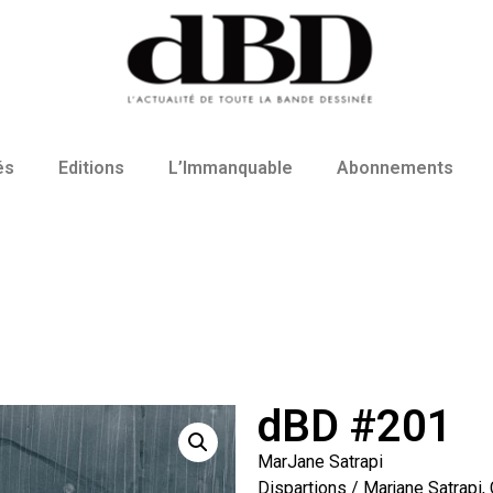
és
Editions
L’Immanquable
Abonnements
dBD #201
MarJane Satrapi
Dispartions / Marjane Satrapi