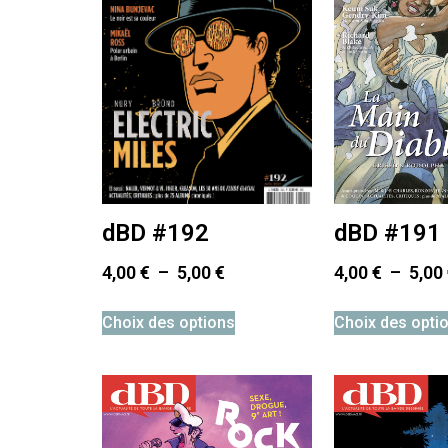
dBD #192
dBD #191
4,00
€
–
5,00
€
4,00
€
–
5,00
Choix des options
Choix des opti