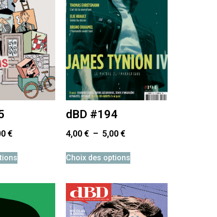
5
dBD #194
00
€
4,00
€
–
5,00
€
tions
Choix des options