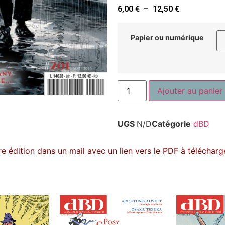
6,00
€
–
12,50
€
Papier ou numérique
Ajouter au panier
UGS
N/D
Catégorie
dBD
e édition dans un mail avec un lien vers le PDF à télécharge