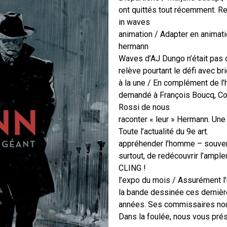
ont quittés tout récemment. Re
in waves
animation / Adapter en animati
hermann
Waves d’AJ Dungo n’était pas 
relève pourtant le défi avec bri
à la une / En complément de 
demandé à François Boucq, Cos
Rossi de nous
raconter « leur » Hermann. Un
Toute l’actualité du 9e art.
appréhender l’homme – souvent
surtout, de redécouvrir l’ampl
CLING !
l’expo du mois / Assurément l
la bande dessinée ces derniè
années. Ses commissaires nous
Dans la foulée, nous vous pré