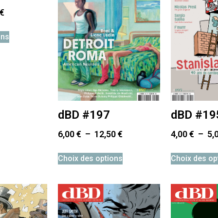
€
ons
dBD #197
dBD #19
6,00
€
–
12,50
€
4,00
€
–
5,
Choix des options
Choix des op