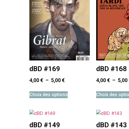
dBD #169
dBD #168
4,00
€
–
5,00
€
4,00
€
–
5,00
Choix des options
Choix des opti
dBD #149
dBD #143