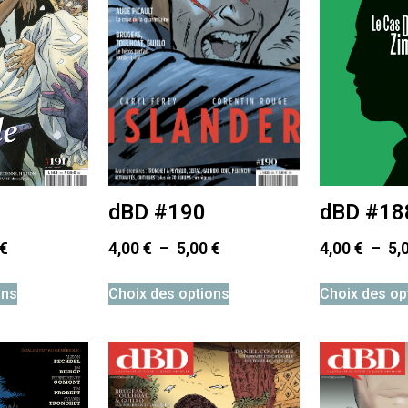
dBD #190
dBD #18
4,00
€
–
5,00
€
€
4,00
€
–
5,
Choix des options
ons
Choix des op