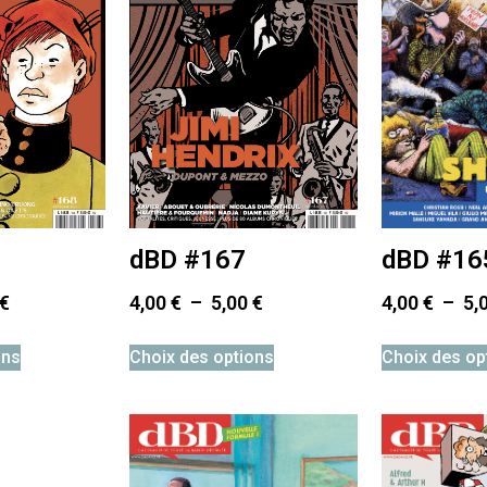
dBD #16
dBD #167
4,00
€
–
5,
€
4,00
€
–
5,00
€
Choix des op
ons
Choix des options