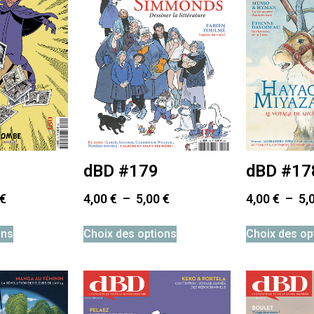
dBD #179
dBD #17
€
4,00
€
–
5,00
€
4,00
€
–
5,
ons
Choix des options
Choix des op