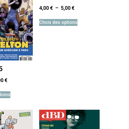
4,00
€
–
5,00
€
Choix des options
5
00
€
tions