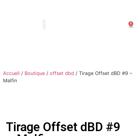
0
Les Arts Dessinés
Mon compte
Accueil
/
Boutique
/
offset dbd
/ Tirage Offset dBD #9 –
Malfin
Tirage Offset dBD #9