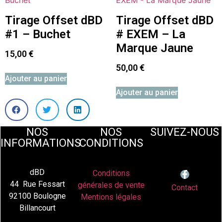
Tirage Offset dBD
Tirage Offset dBD
#1 – Buchet
# EXEM – La
Marque Jaune
15,00
€
50,00
€
Ajouter au panier
Ajouter au panier
NOS
NOS
SUIVEZ-NOUS
INFORMATIONS
CONDITIONS
dBD
Conditions
44 Rue Fessart
générales de vente
Contact
92100 Boulogne
Mentions légales
Billancourt