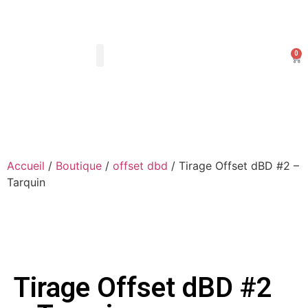
0
Les Arts Dessinés
Mon compte
Accueil
/
Boutique
/
offset dbd
/ Tirage Offset dBD #2 –
Tarquin
Tirage Offset dBD #2