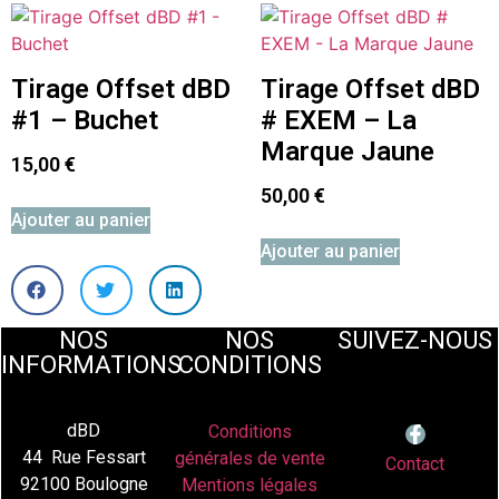
Tirage Offset dBD
Tirage Offset dBD
#1 – Buchet
# EXEM – La
Marque Jaune
15,00
€
50,00
€
Ajouter au panier
Ajouter au panier
NOS
NOS
SUIVEZ-NOUS
INFORMATIONS
CONDITIONS
dBD
Conditions
44 Rue Fessart
générales de vente
Contact
92100 Boulogne
Mentions légales