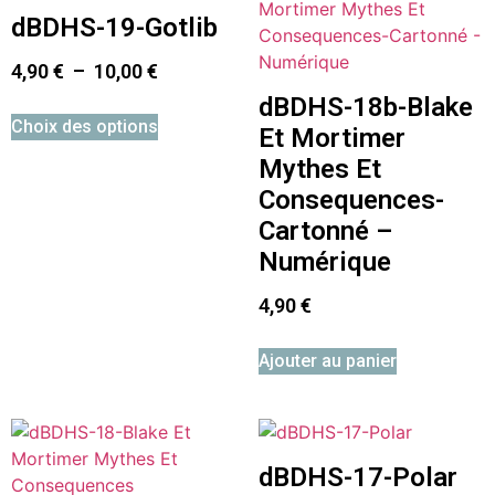
dBDHS-19-Gotlib
4,90
€
–
10,00
€
dBDHS-18b-Blake
Choix des options
Et Mortimer
Mythes Et
Consequences-
Cartonné –
Numérique
4,90
€
Ajouter au panier
dBDHS-17-Polar