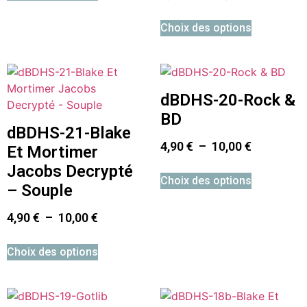
Choix des options
dBDHS-20-Rock &
BD
dBDHS-21-Blake
4,90
€
–
10,00
€
Et Mortimer
Jacobs Decrypté
Choix des options
– Souple
4,90
€
–
10,00
€
Choix des options