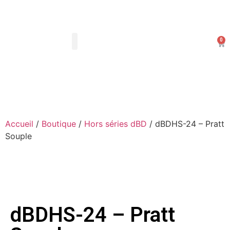
0
Les Arts Dessinés
Mon compte
Accueil
/
Boutique
/
Hors séries dBD
/ dBDHS-24 – Pratt
Souple
dBDHS-24 – Pratt