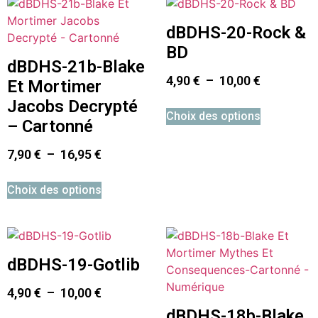
dBDHS-20-Rock &
BD
dBDHS-21b-Blake
4,90
€
–
10,00
€
Et Mortimer
Jacobs Decrypté
Choix des options
– Cartonné
7,90
€
–
16,95
€
Choix des options
dBDHS-19-Gotlib
4,90
€
–
10,00
€
dBDHS-18b-Blake