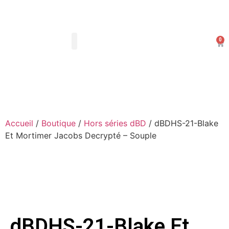
0
Les Arts Dessinés
Mon compte
Accueil
/
Boutique
/
Hors séries dBD
/ dBDHS-21-Blake
Et Mortimer Jacobs Decrypté – Souple
dBDHS-21-Blake Et