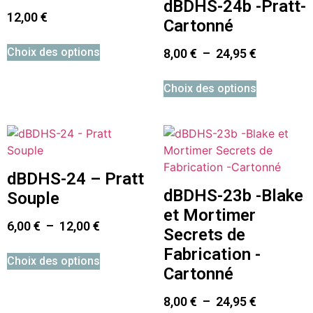
dBDHS-24b -Pratt-
12,00
€
Cartonné
Choix des options
8,00
€
–
24,95
€
Choix des options
dBDHS-24 – Pratt
dBDHS-23b -Blake
Souple
et Mortimer
6,00
€
–
12,00
€
Secrets de
Fabrication -
Choix des options
Cartonné
8,00
€
–
24,95
€