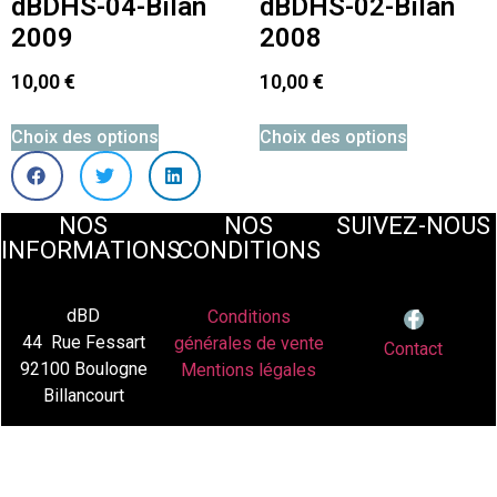
dBDHS-04-Bilan
dBDHS-02-Bilan
2009
2008
10,00
€
10,00
€
Choix des options
Choix des options
NOS
NOS
SUIVEZ-NOUS
INFORMATIONS
CONDITIONS
dBD
Conditions
44 Rue Fessart
générales de vente
Contact
92100 Boulogne
Mentions légales
Billancourt