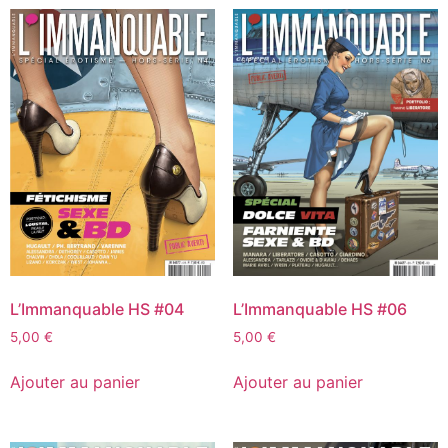
L’Immanquable HS #04
L’Immanquable HS #06
5,00
€
5,00
€
Ajouter au panier
Ajouter au panier