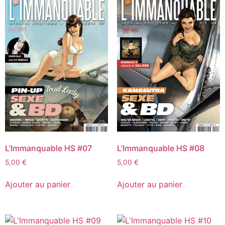
L’Immanquable HS #07
L’Immanquable HS #08
5,00
€
5,00
€
Ajouter au panier
Ajouter au panier