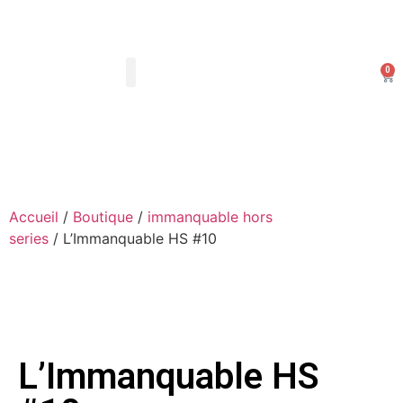
0
Les Arts Dessinés
Mon compte
Accueil
/
Boutique
/
immanquable hors
series
/ L’Immanquable HS #10
L’Immanquable HS