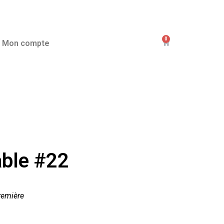
0
Mon compte
ble #22
remière