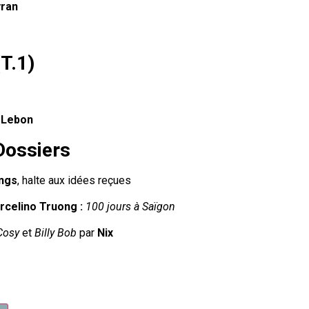
ran
T.1)
 Lebon
Dossiers
ings
, halte aux idées reçues
rcelino Truong :
100 jours à Saïgon
Cosy
et
Billy Bob
par
Nix