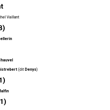
nt
el Vaillant
8)
ellerin
Chauvel
istrebert
(dit
Denys
)
1)
alfin
1)