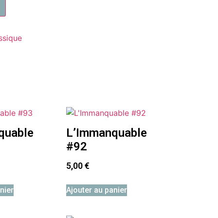
ssique
quable
L’Immanquable
#92
5,00
€
nier
Ajouter au panier