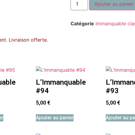
Ajouter au panier
Catégorie
Immanquable cla
t. Livraison offerte.
uable
L’Immanquable
L’Imman
#94
#93
5,00
€
5,00
€
er
Ajouter au panier
Ajouter au pa