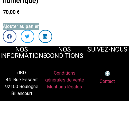
numérique)
70,00
€
Ajouter au panier
NOS
NOS
SUIVEZ-NOUS
INFORMATIONS
CONDITIONS
dBD
Conditions
44 Rue Fessart
générales de vente
Contact
92100 Boulogne
Mentions légales
Billancourt