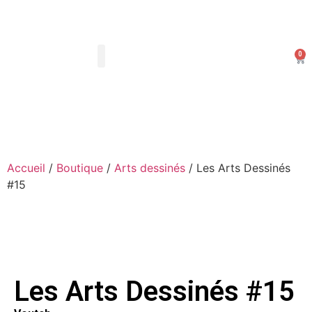
0
Les Arts Dessinés
Mon compte
Accueil
/
Boutique
/
Arts dessinés
/ Les Arts Dessinés
#15
Les Arts Dessinés #15