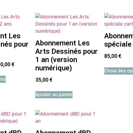
nt Les
Abonnem
Abonnement Les
inés pour
spéciale
Arts Dessinés pour
85,00
€
1 an (version
50,00
€
numérique)
Choix des op
ons
35,00
€
Ajouter au panier