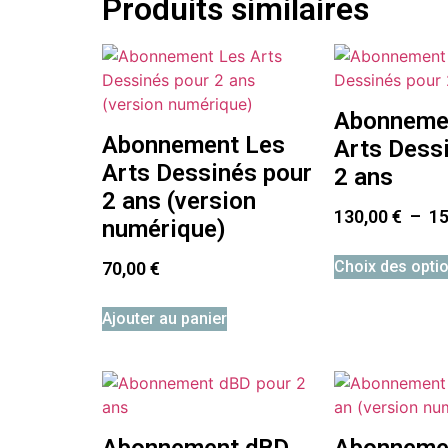
Produits similaires
Abonneme
Abonnement Les
Arts Dess
Arts Dessinés pour
2 ans
2 ans (version
130,00
€
–
1
numérique)
Choix des opti
70,00
€
Ajouter au panier