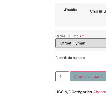
J'habite
*
Cadeau du mois
A partir du numéro
Ajouter au panier
UGS
N/D
Catégories
Abonn