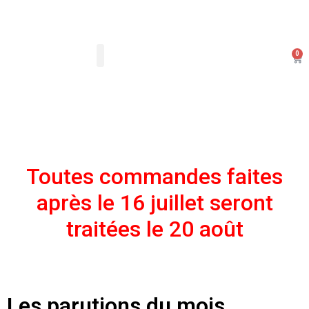
0
Les Arts Dessinés
Mon compte
Toutes commandes faites
après le 16 juillet seront
traitées le 20 août
Les parutions du mois